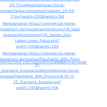
00004100/02SAKEJ3DC000000VS5489B8VU9HJKME