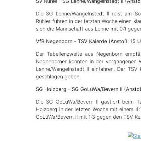
SV Rühle - SG Lenne/Wangelnstedt II (Ansto
Die SG Lenne/Wangelnstedt II reist am So
Rühler fuhren in der letzten Woche einen kl
sich die Mannschaft aus Lenne mit 0:1 gege
VfB Negenborn - TSV Kaierde (Anstoß: 15 U
Der Tabellenzweite aus Negenborn empfä
Negenborner konnten in der vergangenen 
Lenne/Wangelnstedt II einfahren. Der TSV
geschlagen geben.
SG Holzberg - SG GoLüWa/Bevern II (Anstoß
Die SG GoLüWa/Bevern II gastiert beim T
Holzberg in der letzten Woche mit einem 4
GoLüWa/Bevern II mit 1:3 gegen den TSV K