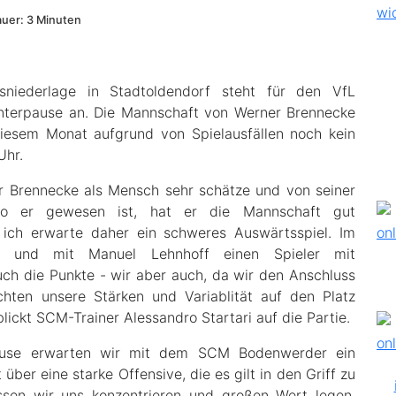
uer: 3 Minuten
niederlage in Stadtoldendorf steht für den VfL
interpause an. Die Mannschaft von Werner Brennecke
esem Monat aufgrund von Spielausfällen noch kein
Uhr.
r Brennecke als Mensch sehr schätze und von seiner
l wo er gewesen ist, hat er die Mannschaft gut
k, ich erwarte daher ein schweres Auswärtsspiel. Im
t und mit Manuel Lehnhoff einen Spieler mit
uch die Punkte - wir aber auch, da wir den Anschluss
chten unsere Stärken und Variablität auf den Platz
 blickt SCM-Trainer Alessandro Startari auf die Partie.
pause erwarten wir mit dem SCM Bodenwerder ein
ber eine starke Offensive, die es gilt in den Griff zu
sen wir uns konzentrieren und großen Wert legen.