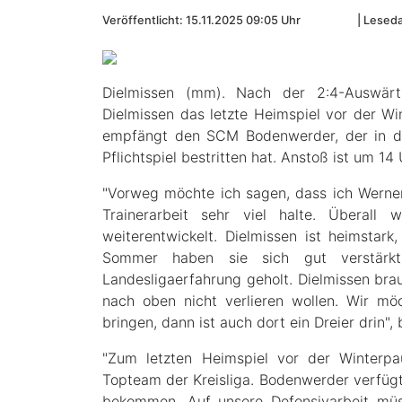
Veröffentlicht: 15.11.2025 09:05 Uhr
Leseda
Dielmissen (mm). Nach der 2:4-Auswärts
Dielmissen das letzte Heimspiel vor der W
empfängt den SCM Bodenwerder, der in di
Pflichtspiel bestritten hat. Anstoß ist um 14 
"Vorweg möchte ich sagen, dass ich Werne
Trainerarbeit sehr viel halte. Überal
weiterentwickelt. Dielmissen ist heimstar
Sommer haben sie sich gut verstärk
Landesligaerfahrung geholt. Dielmissen bra
nach oben nicht verlieren wollen. Wir mö
bringen, dann ist auch dort ein Dreier drin",
"Zum letzten Heimspiel vor der Winter
Topteam der Kreisliga. Bodenwerder verfügt ü
bekommen. Auf unsere Defensivarbeit müs