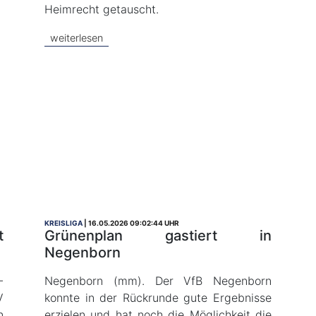
Heimrecht getauscht.
weiterlesen
KREISLIGA
16.05.2026 09:02:44 UHR
t
Grünenplan gastiert in
Negenborn
-
Negenborn (mm). Der VfB Negenborn
V
konnte in der Rückrunde gute Ergebnisse
n
erzielen und hat noch die Möglichkeit die